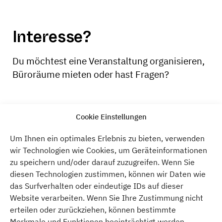
Interesse?
Du möchtest eine Veranstaltung organisieren,
Büroräume mieten oder hast Fragen?
Cookie Einstellungen
KONTAKTIERE UNS
Um Ihnen ein optimales Erlebnis zu bieten, verwenden
wir Technologien wie Cookies, um Geräteinformationen
zu speichern und/oder darauf zuzugreifen. Wenn Sie
diesen Technologien zustimmen, können wir Daten wie
Atelier Gardens
das Surfverhalten oder eindeutige IDs auf dieser
Oberlandstraße 26-35
Website verarbeiten. Wenn Sie Ihre Zustimmung nicht
Berlin
12099
Berlin
Deutschland
erteilen oder zurückziehen, können bestimmte
T:
+49 (0)30 75 782 902
Merkmale und Funktionen beeinträchtigt werden.