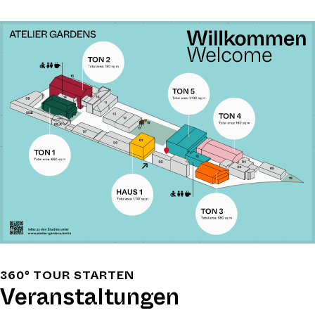
Atelier
Gardens
Plan
360° TOUR STARTEN
Veranstaltungen