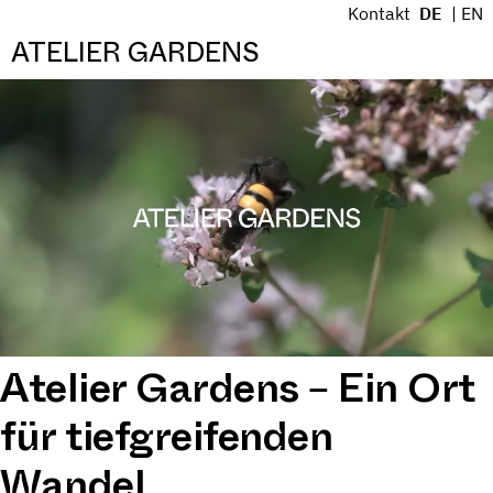
S
Kontakt
DE
EN
k
Menü
ATELIER GARDENS
i
Video
p
t
o
c
o
n
t
e
n
t
Atelier Gardens – Ein Ort
für tiefgreifenden
Wandel.