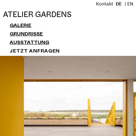
S
Kontakt
DE
EN
k
Menü
ATELIER GARDENS
i
GALERIE
p
t
GRUNDRISSE
o
AUSSTATTUNG
c
JETZT ANFRAGEN
o
n
t
e
n
t