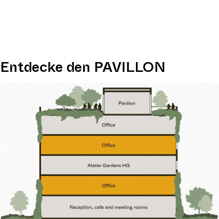
Pavillon
Dachterrasse
mit
Panoramablick
Entdecke den PAVILLON