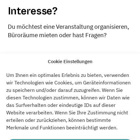
Interesse?
Du möchtest eine Veranstaltung organisieren,
Büroräume mieten oder hast Fragen?
Cookie Einstellungen
KONTAKTIERE UNS
Um Ihnen ein optimales Erlebnis zu bieten, verwenden
wir Technologien wie Cookies, um Geräteinformationen
zu speichern und/oder darauf zuzugreifen. Wenn Sie
diesen Technologien zustimmen, können wir Daten wie
Atelier Gardens
das Surfverhalten oder eindeutige IDs auf dieser
Oberlandstraße 26-35
Website verarbeiten. Wenn Sie Ihre Zustimmung nicht
Berlin
12099
Berlin
Deutschland
erteilen oder zurückziehen, können bestimmte
T:
+49 (0)30 75 782 902
Merkmale und Funktionen beeinträchtigt werden.
E:
info@atelier-gardens.berlin