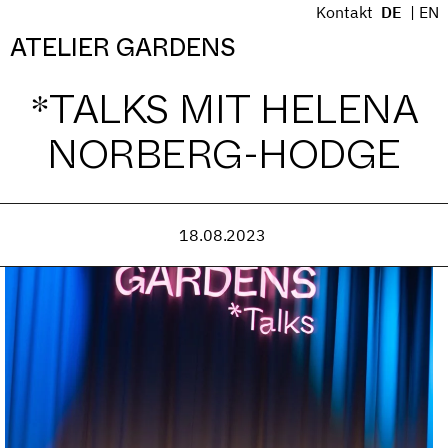
S
Kontakt
DE
EN
k
Menü
ATELIER GARDENS
i
p
*TALKS MIT HELENA
t
o
NORBERG-HODGE
c
o
n
t
18.08.2023
e
n
t