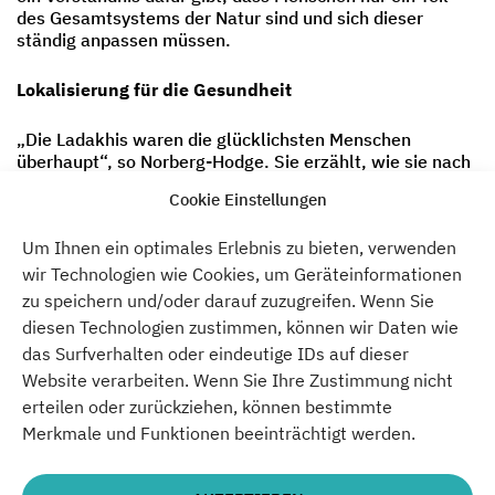
des Gesamtsystems der Natur sind und sich dieser
ständig anpassen müssen.
Lokalisierung für die Gesundheit
„Die Ladakhis waren die glücklichsten Menschen
überhaupt“, so Norberg-Hodge. Sie erzählt, wie sie nach
ihrer Reise nach Schweden zurückkommt, diesem Land,
Cookie Einstellungen
das von allen als so erfolgreich erachtet wird. Und doch
sieht sie dort anders als in Ladakh Alkoholismus,
Um Ihnen ein optimales Erlebnis zu bieten, verwenden
Depressionen und hohe Selbstmordraten. Schuld daran
ist laut Norberg-Hodge die Globalisierung und so
wir Technologien wie Cookies, um Geräteinformationen
elaboriert sie ein neues Konzept: die Ökonomie des
zu speichern und/oder darauf zuzugreifen. Wenn Sie
Glücks. Wichtig ist die Rückkehr zum Lokalen, die
diesen Technologien zustimmen, können wir Daten wie
Wiederherstellung der Verbindung zur Gemeinschaft und
das Surfverhalten oder eindeutige IDs auf dieser
zur Natur.
Website verarbeiten. Wenn Sie Ihre Zustimmung nicht
erteilen oder zurückziehen, können bestimmte
Die Absurdität, welche teils mit Globalisierung
verbunden ist, verbildlichen Ausschnitte aus Norberg-
Merkmale und Funktionen beeinträchtigt werden.
Hodges Dokumentarfilm „Planet Local“. Schottische
Garnelen zum Beispiel werden nach dem Fang zum