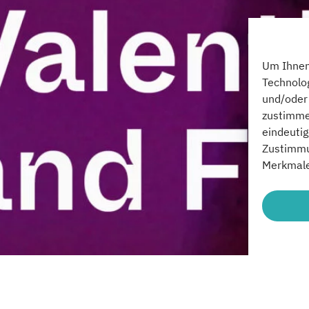
Um Ihnen 
Technolo
und/oder 
zustimme
eindeutig
Zustimmu
Merkmale