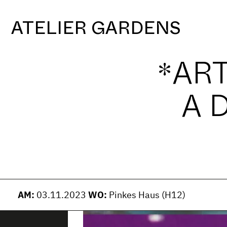
S
k
ATELIER GARDENS
i
p
t
*ART
o
c
A 
o
n
t
e
n
t
AM:
03.11.2023
WO:
Pinkes Haus (H12)