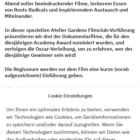
Abend voller beeindruckender Filme, leckerem Essen
von Roots Radicals und inspirierendem Austausch und
Miteinander.
In dieser speziellen Atelier Gardens Filmclub-Vorführung
präsentieren wir drei der Dokumentarfilme, die für den
diesjährigen Academy Award nominiert wurden, und
verfolgen die Oscar-Verleihung, um zu erfahren, wer der
diesjährige Gewinner sein wird!
Die Regisseure werden vor dem Film eine kurze (vorab
aufgezeichnete) Einführung geben.
Abendprogramm:
18.00 Uhr: Öffnung der Türen
Cookie Einstellungen
19.00 Uhr: Vorführung „Ein Haus aus Scherben“
20.30 Uhr: Erste Pause
Um Ihnen ein optimales Erlebnis zu bieten, verwenden
21.00 Uhr: Filmvorführung „Wie misst man ein Jahr?
wir Technologien wie Cookies, um Geräteinformationen
21.30 Uhr: Zweite Pause
zu speichern und/oder darauf zuzugreifen. Wenn Sie
22.00 Uhr: Filmvorführung „All The Beauty And The
diesen Technologien zustimmen, können wir Daten wie
Bloodshed“ (Die ganze Schönheit und das
Blutvergießen)
das Surfverhalten oder eindeutige IDs auf dieser