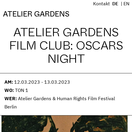
S
Kontakt
DE
EN
k
Menü
ATELIER GARDENS
i
p
ATELIER GARDENS
t
o
FILM CLUB: OSCARS
c
o
NIGHT
n
t
e
n
AM:
12.03.2023 - 13.03.2023
t
WO:
TON 1
WER:
Atelier Gardens & Human Rights Film Festival
Berlin