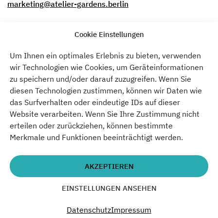
marketing@atelier-gardens.berlin
Dies ist kein klassisches Networking-Event. Stattdessen
Cookie Einstellungen
möchten wir einen Raum für ehrlichen Austausch über
Disziplinen und Communities hinweg schaffen — um
unsichtbare Arbeit sichtbar zu machen und Verbindungen
Um Ihnen ein optimales Erlebnis zu bieten, verwenden
aufzubauen, die über einen einzigen Abend hinaus
wir Technologien wie Cookies, um Geräteinformationen
bestehen bleiben.
zu speichern und/oder darauf zuzugreifen. Wenn Sie
diesen Technologien zustimmen, können wir Daten wie
Wir laden herzlich Mieter, Partner und Freund von Atelier
das Surfverhalten oder eindeutige IDs auf dieser
Gardens sowie alle Interessierten ein, Teil des
Website verarbeiten. Wenn Sie Ihre Zustimmung nicht
Gesprächs zu werden.
erteilen oder zurückziehen, können bestimmte
Merkmale und Funktionen beeinträchtigt werden.
RSVP erwünscht, Begleitpersonen willkommen:
https://luma.com/ag5anho7
AKZEPTIEREN
Wir freuen uns darauf, den Abend gemeinsam mit euch
zu verbringen.
EINSTELLUNGEN ANSEHEN
Atelier Gardens – Haus 1 Pavilion
Datenschutz
Impressum
Freitag, 6. März 2026