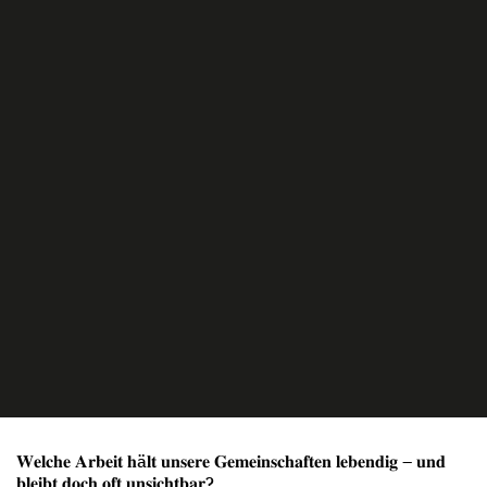
𝐖𝐞𝐥𝐜𝐡𝐞 𝐀𝐫𝐛𝐞𝐢𝐭 𝐡ä𝐥𝐭 𝐮𝐧𝐬𝐞𝐫𝐞 𝐆𝐞𝐦𝐞𝐢𝐧𝐬𝐜𝐡𝐚𝐟𝐭𝐞𝐧 𝐥𝐞𝐛𝐞𝐧𝐝𝐢𝐠 – 𝐮𝐧𝐝
𝐛𝐥𝐞𝐢𝐛𝐭 𝐝𝐨𝐜𝐡 𝐨𝐟𝐭 𝐮𝐧𝐬𝐢𝐜𝐡𝐭𝐛𝐚𝐫?