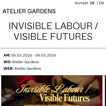
S
Kontakt
DE
EN
k
Menü
ATELIER GARDENS
i
p
INVISIBLE LABOUR /
t
o
VISIBLE FUTURES
c
o
n
t
AM:
06.03.2026 - 06.03.2026
e
WO:
Atelier Gardens
n
WER:
Atelier Gardens
t