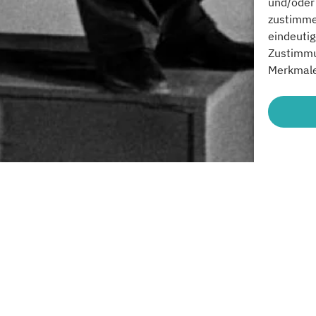
und/oder 
zustimme
eindeutig
Zustimmu
Merkmale
START
Uhrzeit