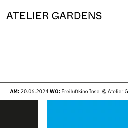
S
k
ATELIER GARDENS
i
p
t
o
c
o
n
t
e
n
t
AM:
20.06.2024
WO:
Freiluftkino Insel @ Atelier