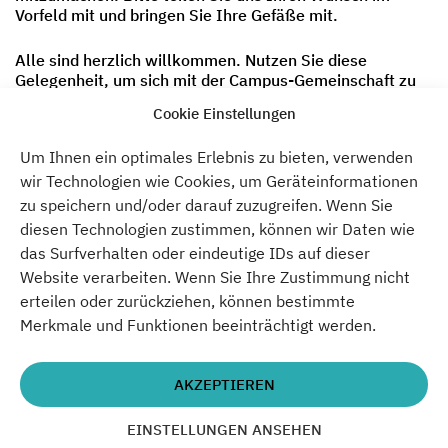
Vorfeld mit und bringen Sie Ihre Gefäße mit.
Alle sind herzlich willkommen. Nutzen Sie diese
Gelegenheit, um sich mit der Campus-Gemeinschaft zu
treffen.
Cookie Einstellungen
Verbinden Sie sich mit Erde, Pflanzen, lernen Sie etwas
Um Ihnen ein optimales Erlebnis zu bieten, verwenden
Neues, teilen Sie Ihr eigenes Wissen und bauen Sie
wir Technologien wie Cookies, um Geräteinformationen
etwas anderes als ökonomisches Kapital hier im
Ateliergarten an.
zu speichern und/oder darauf zuzugreifen. Wenn Sie
diesen Technologien zustimmen, können wir Daten wie
Bitte lassen Sie uns wissen, ob Sie mitmachen wollen –
das Surfverhalten oder eindeutige IDs auf dieser
folgen Sie einfach dem Anmeldelink oben.
Website verarbeiten. Wenn Sie Ihre Zustimmung nicht
erteilen oder zurückziehen, können bestimmte
Uhrzeit
Merkmale und Funktionen beeinträchtigt werden.
17:00 - 18:30
AKZEPTIEREN
Verpasse nichts.
EINSTELLUNGEN ANSEHEN
Vergangenheit.