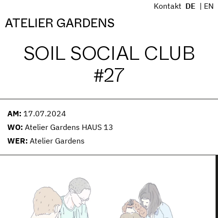
S
Kontakt
DE
EN
k
Menü
ATELIER GARDENS
i
p
SOIL SOCIAL CLUB
t
o
#27
c
o
n
t
AM:
17.07.2024
e
WO:
Atelier Gardens HAUS 13
n
WER:
Atelier Gardens
t