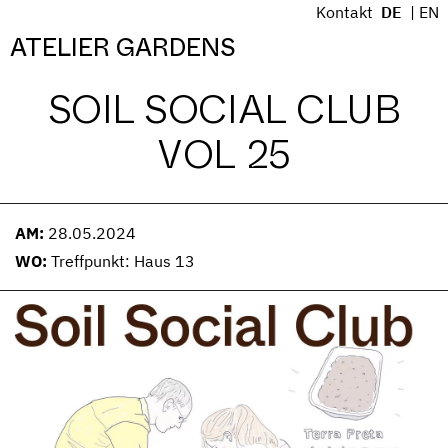
S
Kontakt
DE
EN
k
Menü
ATELIER GARDENS
i
p
SOIL SOCIAL CLUB
t
o
VOL 25
c
o
n
t
AM:
28.05.2024
e
WO:
Treffpunkt: Haus 13
n
t