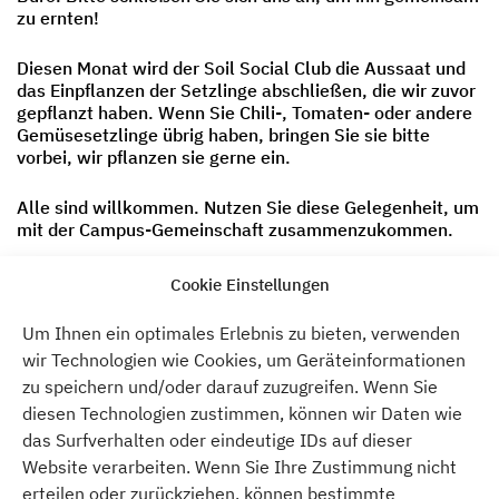
zu ernten!
Diesen Monat wird der Soil Social Club die Aussaat und
das Einpflanzen der Setzlinge abschließen, die wir zuvor
gepflanzt haben. Wenn Sie Chili-, Tomaten- oder andere
Gemüsesetzlinge übrig haben, bringen Sie sie bitte
vorbei, wir pflanzen sie gerne ein.
Alle sind willkommen. Nutzen Sie diese Gelegenheit, um
mit der Campus-Gemeinschaft zusammenzukommen.
Verbinden Sie sich mit dem Boden, den Pflanzen, lernen
Cookie Einstellungen
Sie etwas Neues, teilen Sie Ihr eigenes Wissen und
bauen Sie etwas anderes als ökonomisches Kapital hier
Um Ihnen ein optimales Erlebnis zu bieten, verwenden
bei Atelier Gardens an.
wir Technologien wie Cookies, um Geräteinformationen
zu speichern und/oder darauf zuzugreifen. Wenn Sie
Bitte lassen Sie uns wissen, ob Sie teilnehmen möchten!
diesen Technologien zustimmen, können wir Daten wie
das Surfverhalten oder eindeutige IDs auf dieser
Wir freuen uns, Sie dort zu sehen.
Website verarbeiten. Wenn Sie Ihre Zustimmung nicht
erteilen oder zurückziehen, können bestimmte
Herzlichst,