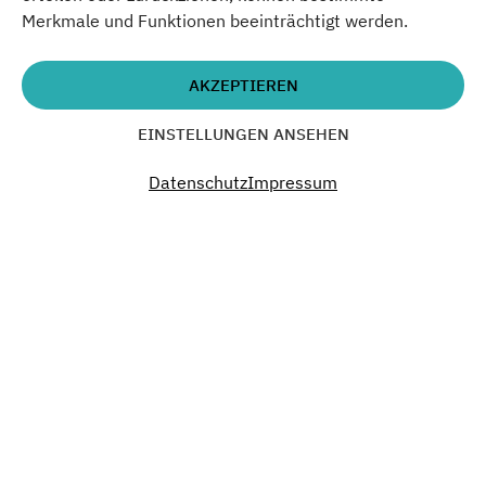
Merkmale und Funktionen beeinträchtigt werden.
Ayumi und das Atelier Gardens Team
AKZEPTIEREN
Uhrzeit
17:00 - 18:00
EINSTELLUNGEN ANSEHEN
Datenschutz
Impressum
Verpasse nichts.
Vergangenheit.
Gegenwart. Zukunft.
Werde Teil unseres Green Campus.
NEWSLETTER ABONNIEREN