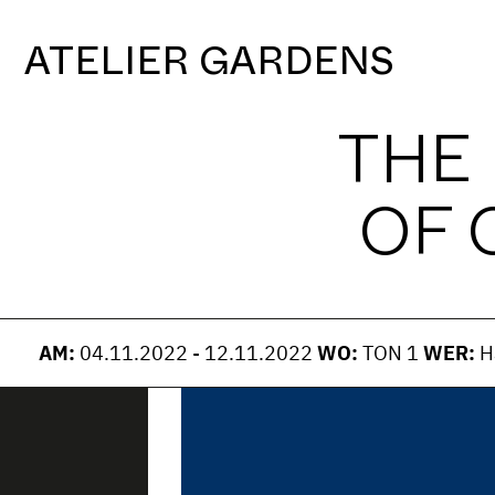
S
k
ATELIER GARDENS
i
p
t
THE
o
c
OF 
o
n
t
e
n
t
AM:
04.11.2022 - 12.11.2022
WO:
TON 1
WER:
H